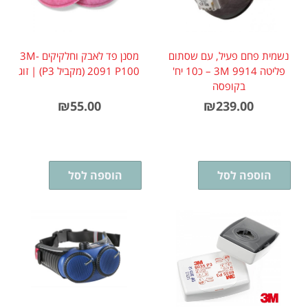
נשמית פחם פעיל, עם שסתום
מסנן פד לאבק וחלקיקים 3M-
פליטה 3M 9914 – כ10 יח'
2091 P100 (מקביל P3) | זוג
בקופסה
₪
55.00
₪
239.00
הוספה לסל
הוספה לסל