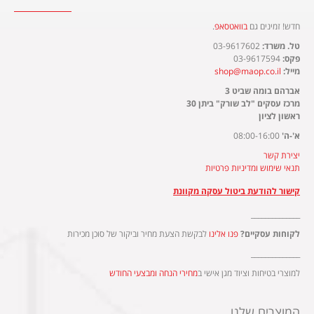
חדש! זמינים גם
בוואטסאפ
.​
טל. משרד:
03-9617602
פקס:
03-9617594
מייל:
shop@maop.co.il
אברהם בומה שביט 3
מרכז עסקים "לב שורק" ביתן 30
ראשון לציון
א'-ה'
08:00-16:00
יצירת קשר
תנאי שימוש ומדיניות פרטיות
קישור להודעת ביטול עסקה מקוונת
______________
לקוחות עסקיים?
פנו אלינו
לבקשת הצעת מחיר וביקור של סוכן מכירות
______________
למוצרי בטיחות וציוד מגן אישי ב
מחירי הנחה ומבצעי החודש
המוצרים שלנו