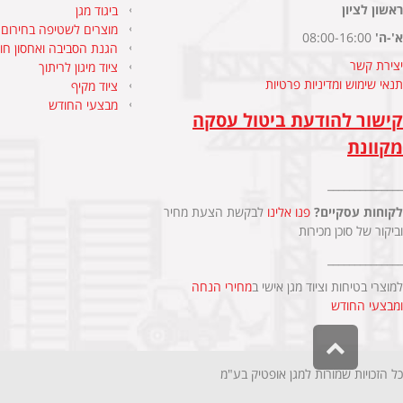
ראשון לציון
ביגוד מגן
מוצרים לשטיפה בחירום
א'-ה'
08:00-16:00
הגנת הסביבה ואחסון חומ
יצירת קשר
ציוד מיגון לריתוך
תנאי שימוש ומדיניות פרטיות
ציוד מקיף
מבצעי החודש
קישור להודעת ביטול עסקה
מקוונת
______________
לקוחות עסקיים?
פנו אלינו
לבקשת הצעת מחיר
וביקור של סוכן מכירות
______________
למוצרי בטיחות וציוד מגן אישי ב
מחירי הנחה
ומבצעי החודש
גלילה
לראש
כל הזכויות שמורות למגן אופטיק בע"מ
העמוד