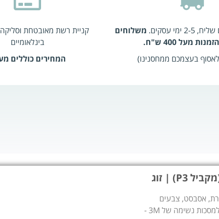
 ימי עסקים.
משלוחים
קניית רשת מאובטחת וסליקה 
נות מעל 400 ש"ח.
בינלאומיים
 לאסוף בעצמכם ממחסנינו)
המחירים כוללים מע
בק וחלקיקים, נסורת, אסבסט, צבעים
מסויימים ועוד (סימון P3 או P100) מסנן ייעודי עם חיבור bayonet למסכות נשימה של 3M -