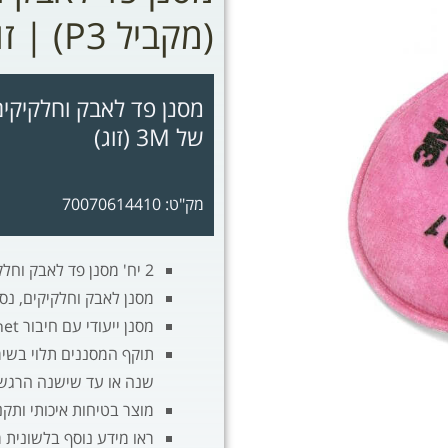
(מקביל P3) | זוג
של 3M (זוג)
מק"ט: 70070614410
2 יח' מסנן פד לאבק וחלקיקים 3M-2091
מסנן לאבק וחלקיקים, נסורת, 
מסנן ייעודי עם חיבור bayonet למסכות נשימה של 3M - מסכות 6200, 7502, 6800
תוקף המסננים תלוי בשימ
שנה או עד שישנה הרגש
מוצר בטיחות איכותי ותקני מבית
ראו מידע נוסף בלשונית 