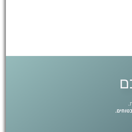
ם
.
בטוחים.