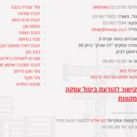
חדש! זמינים גם
בוואטסאפ
.​
ציוד עבודה בגובה
הגנת שמיעה
טל. משרד:
03-9617602
הגנת פנים וראש
פקס:
03-9617594
כפפות מגן
מייל:
shop@maop.co.il
הגנת נשימה
אברהם בומה שביט 3
סכיני בטיחות
מרכז עסקים "לב שורק" ביתן 30
הגנת ראייה ומשקפי מגן
ראשון לציון
ביגוד מגן
מוצרים לשטיפה בחירום
א'-ה'
08:00-16:00
הגנת הסביבה ואחסון חומ
יצירת קשר
ציוד מיגון לריתוך
תנאי שימוש ומדיניות פרטיות
ציוד מקיף
מבצעי החודש
קישור להודעת ביטול עסקה
מקוונת
______________
לקוחות עסקיים?
פנו אלינו
לבקשת הצעת מחיר
וביקור של סוכן מכירות
______________