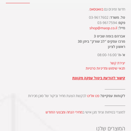
חדש! זמינים גם
בוואטסאפ
.​
טל. משרד:
03-9617602
פקס:
03-9617594
מייל:
shop@maop.co.il
אברהם בומה שביט 3
מרכז עסקים "לב שורק" ביתן 30
ראשון לציון
א'-ה'
08:00-16:00
יצירת קשר
תנאי שימוש ומדיניות פרטיות
קישור להודעת ביטול עסקה מקוונת
______________
לקוחות עסקיים?
פנו אלינו
לבקשת הצעת מחיר וביקור של סוכן מכירות
______________
למוצרי בטיחות וציוד מגן אישי ב
מחירי הנחה ומבצעי החודש
המוצרים שלנו