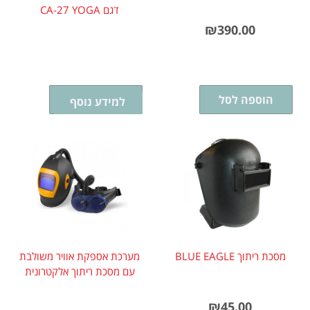
דגם CA-27 YOGA
₪
390.00
הוספה לסל
הוספה לסל
למידע נוסף
מסכת ריתוך BLUE EAGLE
מערכת אספקת אוויר משולבת
עם מסכת ריתוך אלקטרונית
₪
45.00