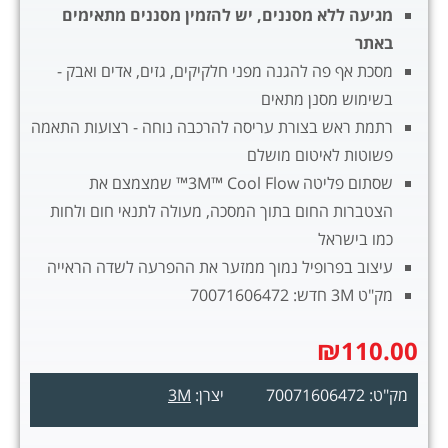
מגיעה ללא מסננים, יש להזמין מסננים מתאימים
באתר
מסכת אף פה להגנה מפני חלקיקים, גזים, אדים ואבק -
בשימוש מסנן מתאים
רתמת ראש בצורת עריסה להרכבה נוחה - רצועות התאמה
פשוטות לאיטום מושלם
שסתום פליטה 3M™ Cool Flow™ שמצמצם את
הצטברות החום בתוך המסכה, מעולה לתנאי חום ולחות
כמו בישראל
עיצוב בפרופיל נמוך ממזער את ההפרעה לשדה הראייה
מק"ט 3M חדש: 70071606472
₪
110.00
מק"ט: 70071606472
יצרן:
3M