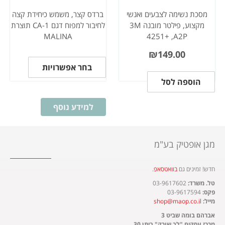
מסכת נשימה לצבעים ואנשי
ברדס קצר, משמש כיחידת קצה
מקצוע, פילטר מובנה 3M
לחיבור למפוח דגם CA-1 תוצרת
MALINA
4251+ ,A2P
₪
149.00
בחר אפשרויות
הוספה לסל
למידע נוסף
מגן אופטיק בע"מ
חדש! זמינים גם
בוואטסאפ
.​
טל. משרד:
03-9617602
פקס:
03-9617594
מייל:
shop@maop.co.il
אברהם בומה שביט 3
מרכז עסקים "לב שורק" ביתן 30