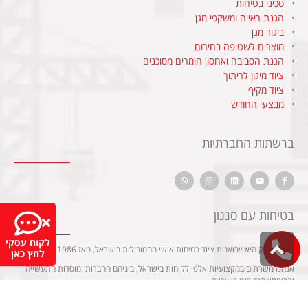
סכיני בטיחות
הגנת ראייה ומשקפי מגן
ביגוד מגן
מוצרים לשטיפה בחירום
הגנת הסביבה ואחסון חומרים מסוכנים
ציוד מיגון לריתוך
ציוד מקיף
מבצעי החודש
ברשתות החברתיות
בטיחות עם סגנון
לקוח עסקי
גלילה
מגן אופטיק היא ייבואנית ציוד בטיחות אישי מהמובילות בישראל, מאז 1986.
לחץ כאן
לראש
אנחנו משרתים במקצועיות אלפי לקוחות בישראל, ביניהם החברות ומוסדות התעשייה
העמוד
והביטחון הגדולות בישראל.
החנות הוירטואלית
שלנו הוקמה כדי לשרת את הדרישה של לקוחות פרטיים בשוק