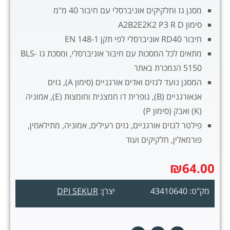
מסנן גז וחלקיקים אוניברסלי עם חיבור 40 מ"מ
סימון A2B2E2K2 P3 R D
חיבור RD40 אוניברסלי לפי תקן EN 148-1
מתאים לכל המסכות עם חיבור אוניברסלי, ומסכת גז BLS-
5150 הנמכרת באתר
המסנן נועד לגזים ואדים אורגניים (סימון A), גזים
אנאורגניים (B), גופרית דו חמצנית וחומצות (E), אמוניה
(K) ואבק (סימון P)
פילטר לגזים אורגניים, גזים רעילים, אמוניה, מתילאמין,
פורמאלין, חלקיקים ועוד
₪
64.00
מק"ט: 43410640
יצרן:
DPI SEKUR