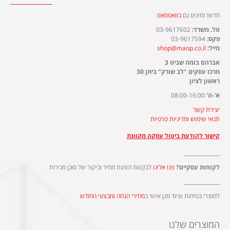
חדש! זמינים גם
בוואטסאפ
.​
טל. משרד:
03-9617602
פקס:
03-9617594
מייל:
shop@maop.co.il
אברהם בומה שביט 3
מרכז עסקים "לב שורק" ביתן 30
ראשון לציון
א'-ה'
08:00-16:00
יצירת קשר
תנאי שימוש ומדיניות פרטיות
קישור להודעת ביטול עסקה מקוונת
______________
לקוחות עסקיים?
פנו אלינו
לבקשת הצעת מחיר וביקור של סוכן מכירות
______________
למוצרי בטיחות וציוד מגן אישי ב
מחירי הנחה ומבצעי החודש
המוצרים שלנו