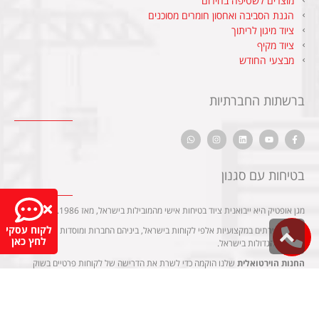
מוצרים לשטיפה בחירום
הגנת הסביבה ואחסון חומרים מסוכנים
ציוד מיגון לריתוך
ציוד מקיף
מבצעי החודש
ברשתות החברתיות
בטיחות עם סגנון
מגן אופטיק היא ייבואנית ציוד בטיחות אישי מהמובילות בישראל, מאז 1986.
לקוח עסקי
אנחנו משרתים במקצועיות אלפי לקוחות בישראל, ביניהם החברות ומוסדות התעשייה
גלילה
לחץ כאן
והביטחון הגדולות בישראל.
לראש
העמוד
החנות הוירטואלית
שלנו הוקמה כדי לשרת את הדרישה של לקוחות פרטיים בשוק
לציוד בטיחות ועבודה.
למידע נוסף על בטיחות, הדרכות, פרוייקטים ושיתופי פעולה – אנחנו מזמינים אתכם
לבקר באתר החברה
maop.co.il