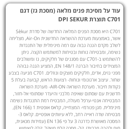
עוד על מסיכת פנים מלאה (מסכת גז) דגם
C701 תוצרת DPI SEKUR
C701 היא מסכת הפנים המלאה החדשה של סדרת Sèkur
אשר, באמצעות מערכת ההשראה החדשנית Air-On, מצליחה
לשלב מקדם הגנה גבוה עם רמה מינימלית של התנגדות
נשימה, ומבטיחה נוחות ובטיחות למשתמש הקצה. ניתן
להשתמש ב-C701 עם מסננים של חלקיקים, גז ומשולבים
המצוידים בחיבור הברגה EN 148/1, המציע הגנה גבוהה
מפני גזים, אדים, חלקיקים מוצקים ונוזלים. C701 מגיעה בצבע
שחור. עיצוב ארגונומי ונוחות- רצועות הראש, קבועה בעלת 5
נקודות חיבור. מערכת השראה AIR-ON- מערכת השראה
חדשנית עם שסתום שאיפה מלבני והיעדר שסתומי אל-חזור,
המבטיחה אנטי-ערפל מעולה, המבטיח רמת התנגדות נשימה
מינימלית. מגן פנורמי- המצחייה, קלאס אופטית 1 (EN 166),
מבטיחה שדה ראייה רחב, ללא עיוותים אופטיים. קלאס 3-
המסכה מאושרת כדרגה 3 על פי EN 136 (עמידות מכאנית,
חום ולהבה מרבית). קַל- מסכה קלת משקל, קלה לשימוש