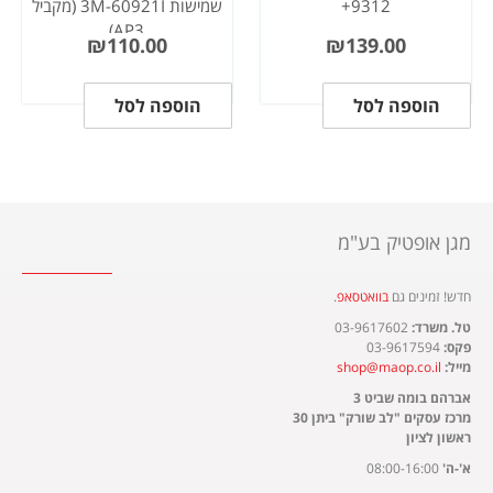
9312+
שמישות 3M-60921I (מקביל
AP3)
₪
110.00
₪
139.00
הוספה לסל
הוספה לסל
מגן אופטיק בע"מ
חדש! זמינים גם
בוואטסאפ
.​
טל. משרד:
03-9617602
פקס:
03-9617594
מייל:
shop@maop.co.il
אברהם בומה שביט 3
מרכז עסקים "לב שורק" ביתן 30
ראשון לציון
א'-ה'
08:00-16:00