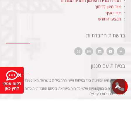
הגנת הסביבה ואחסון חומרים מסוכנים
ציוד מיגון לריתוך
ציוד מקיף
מבצעי החודש
ברשתות החברתיות
בטיחות עם סגנון
מגן אופטיק היא ייבואנית ציוד בטיחות אישי מהמובילות בישראל, מאז 1986.
לקוח עסקי
גלילה
לחץ כאן
אנחנו משרתים במקצועיות אלפי לקוחות בישראל, ביניהם החברות ומוסדות התעשייה
לראש
והביטחון הגדולות בישראל.
העמוד
החנות הוירטואלית
שלנו הוקמה כדי לשרת את הדרישה של לקוחות פרטיים בשוק
לציוד בטיחות ועבודה.
למידע נוסף על בטיחות, הדרכות, פרוייקטים ושיתופי פעולה – אנחנו מזמינים אתכם
לבקר באתר החברה
maop.co.il