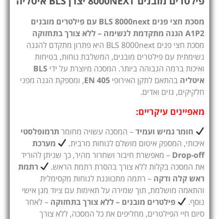
פילטרים מובנים 8000NEXT יצרן BLS איטליה
מסכת חצי פנים BLS 8000next עם פילטרים מובנים
A1P2
הגנה מתקדמת לנשימה – ללא צורך בתחזוקה
מסכת חצי פנים BLS 8000next היא פתרון מתקדם להגנה
נשימתית עם פילטרים מובנים, המשלבת נוחות, בטיחות
ואיכות ברמה הגבוהה ביותר. המסכה מיוצרת על ידי
BLS
איטליה
בהתאם לתקן האירופי
EN 405
, ומספקת הגנה מפני
חלקיקים, גזים ואדים.
מאפיינים עיקריים:
חומר גמיש ועמיד
– המסכה עשויה מחומר
תרמופלסטי
איכותי, המספק איטום מושלם לנוחות מרבית.
מערכת
Drop-off
– מאפשרת חיבור ושחרור מהיר, כך שניתן להוריד
את המסכה בקלות ללא צורך בהסרת רתמת הראש.
רתמת
ראש קלה ודקה
– רתמה מתכווננת לנוחות מקסימלית
והתאמה מושלמת, תוך שמירה על תאימות עם ציוד מגן אישי
נוסף.
פילטרים מובנים – ללא צורך בתחזוקה
– לאחר
סיום חיי הפילטרים, מחליפים את כל המסכה, ללא צורך