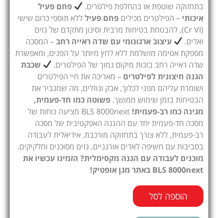
בתחזוקה שוטפת או בהחלפת פילטרים.
פחם פעיל
איכותי
– הפילטרים מכילים
פחם פעיל
ללא תוספי כרום שישי
(Cr VI), להבטחת בטיחות מרבית וסינון מתקדם של גזים
ואדים.
עיצוב ארגונומי עם שדה ראייה רחב
– המסכה
מספקת אטימה מושלמת ללא לחץ מיותר על הפנים, ומאפשרת
שדה ראייה רחב בזכות מיקום נמוך של הפילטרים.
שכבת
הגנה חיצונית לפילטרים
– מאריכה את חיי הפילטרים
ושומרת עליהם מפני לכלוך, אבק ונוזלים, מה שמגביר את
הבטיחות בזמן שימוש ממושך.
פשוטה כמו חד-פעמית,
מגינה כמו רב-פעמית!
BLS 8000next מציעה נוחות של
מסכה חד-פעמית יחד עם ההגנה האפקטיבית של מסכה
רב-פעמית, ללא צורך בתחזוקה מורכבת. אידיאלית לעבודה
בסביבות עם חשיפה לאדים אורגניים, גזים מסוכנים וחלקיקים.
מוכנים לעבודה עם הגנה מקסימלית? הזמינו עכשיו את
BLS 8000next באתר מגן אופטיק!
הוספה לסל