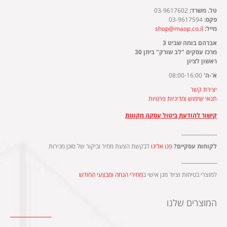
טל. משרד:
03-9617602
פקס:
03-9617594
מייל:
shop@maop.co.il
אברהם בומה שביט 3
מרכז עסקים "לב שורק" ביתן 30
ראשון לציון
א'-ה'
08:00-16:00
יצירת קשר
תנאי שימוש ומדיניות פרטיות
קישור להודעת ביטול עסקה מקוונת
______________
לקוחות עסקיים?
פנו אלינו
לבקשת הצעת מחיר וביקור של סוכן מכירות
______________
למוצרי בטיחות וציוד מגן אישי ב
מחירי הנחה ומבצעי החודש
המוצרים שלנו