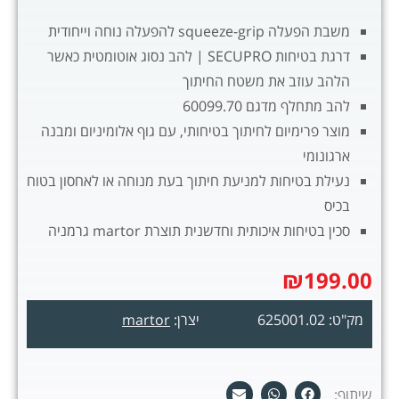
משבת הפעלה squeeze-grip להפעלה נוחה וייחודית
דרגת בטיחות SECUPRO | להב נסוג אוטומטית כאשר
הלהב עוזב את משטח החיתוך
להב מתחלף מדגם 60099.70
מוצר פרימיום לחיתוך בטיחותי, עם גוף אלומיניום ומבנה
ארגונומי
נעילת בטיחות למניעת חיתוך בעת מנוחה או לאחסון בטוח
בכיס
סכין בטיחות איכותית וחדשנית תוצרת martor גרמניה
₪
199.00
מק"ט: 625001.02
יצרן:
martor
שיתוף: