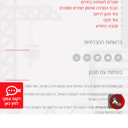
מוצרים לשטיפה בחירום
הגנת הסביבה ואחסון חומרים מסוכנים
ציוד מיגון לריתוך
ציוד מקיף
מבצעי החודש
ברשתות החברתיות
בטיחות עם סגנון
מגן אופטיק היא ייבואנית ציוד בטיחות אישי מהמובילות בישראל, מאז 1986.
אנחנו משרתים במקצועיות אלפי לקוחות בישראל, ביניהם החברות ומוסדות התעשייה
לקוח עסקי
גלילה
והביטחון הגדולות בישראל.
לחץ כאן
לראש
החנות הוירטואלית
שלנו הוקמה כדי לשרת את הדרישה של לקוחות פרטיים בשוק
העמוד
לציוד בטיחות ועבודה.
למידע נוסף על בטיחות, הדרכות, פרוייקטים ושיתופי פעולה – אנחנו מזמינים אתכם
לבקר באתר החברה
maop.co.il