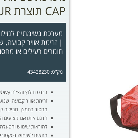
CAP תוצרת DPI-SEKUR
| זרימת אוויר קבועה, 
חומרים רעילים או מחסו
מק"ט: 43428230
ברדס חילוץ והצלה Sèkur Navy הוא מכשיר נשימה מסוג כיסוי ראש (ברדס)
זרימת אוויר קבועה, שנו
מחסור בחמצן. חבישה קל
הדגם אותו אנו מציעים הינו 
להוראות שימוש והפעלה ק
מתאים לשימוש בסקטורים