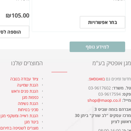
₪
105.00
בחר אפשרויות
הוספה לסל
למידע נוסף
מגן אופטיק בע"מ
המוצרים שלנו
חדש! זמינים גם
בוואטסאפ
.​
ציוד עבודה בגובה
הגנת שמיעה
טל. משרד:
03-9617602
הגנת פנים וראש
פקס:
03-9617594
כפפות מגן
מייל:
shop@maop.co.il
הגנת נשימה
אברהם בומה שביט 3
סכיני בטיחות
מרכז עסקים "לב שורק" ביתן 30
הגנת ראייה ומשקפי מגן
ראשון לציון
ביגוד מגן
מוצרים לשטיפה בחירום
א'-ה'
08:00-16:00