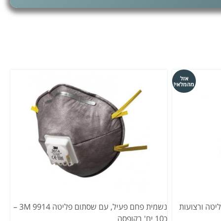
אזל
מהמלאי!
 פליטה ורצועות
נשמית פחם פעיל, עם שסתום פליטה 3M 9914 –
כ10 יח' בקופסה