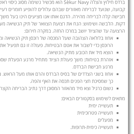
ברדס חילוץ והצלה Sèkur Navy הוא מכשיר נשימה מסו
קבועה, שנועד לבריחה מאזורים שבהם עלולים להופיע חומרים רעיל
דקות. הלבשה ושימוש: הנח את רצועת הצוואר של תיק הנשיאה מ
הרצועה עד שהציוד יושב במרכז החזה. במקרה חירום:
אחוז בלולאה הצהובה שעל המכסה של רוכסן תיק הנשיאה ומש
הרוכסן כדי לשבור את אטם הבטיחות. פעולה זו גם תפעיל את ז
הוצא מיד את הכובע מתיק הנשיאה.
אזהרת בטיחות: משך פעולת הציוד מתחיל מרגע הפעלת שסתו
מרגע חבישת הברדס.
אחוז בשני הצדדים של בסיס הברדס והרם אותו מעל הראש. 
כך שמסיכת חצי הפנים תכסה את האף והפה.
נשום כרגיל וצא מיד מהאזור המסוכן דרך נתיב הבריחה הקצר 
מתאים לשימוש בסקטורים הבאים:
תעשייה ימית
תעשייה פטרוכימית
מפעלים
תעשייה כימית-תרופות.