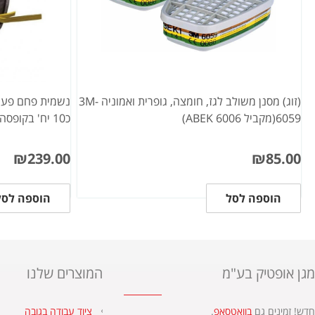
(זוג) מסנן משולב לגז, חומצה, גופרית ואמוניה 3M-
6059(מקביל 6006 ABEK)
כ10 יח' בקופסה
₪
239.00
₪
85.00
הוספה לסל
הוספה לסל
מגן אופטיק בע"מ
המוצרים שלנו
חדש! זמינים גם
בוואטסאפ
.​
ציוד עבודה בגובה