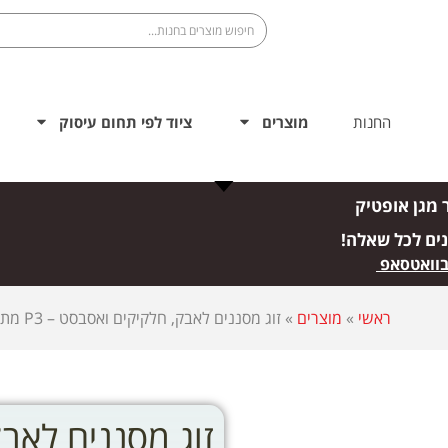
החנות
מוצרים
ציוד לפי תחום עיסוק
 מגן אופטיק
נים לכל שאלה!
בוואטסאפ
ראשי
»
מוצרים
»
זוג מסננים לאבק, חלקיקים ואסבסט – P3 מתאים למסיכת חצי פנים 4000 NEXT של BLS