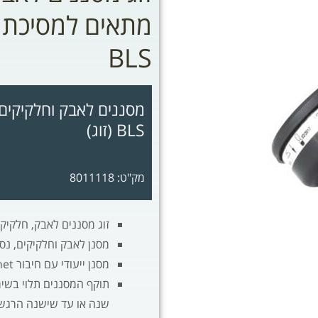
BLS
BLS (זוג)
מק"ט: 8011118
זוג מסננים לאבק, חלקיקים
מסנן לאבק וחלקיקים, נסור
מסנן ייעודי עם חיבור bayonet למסכת נשימה 4000 NEXT של חברת BLS
תוקף המסננים תלוי בשימ
שנה או עד שישנה הרגש