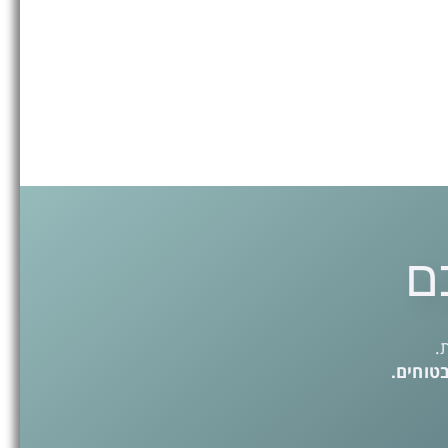
ם
.
בטוחים.