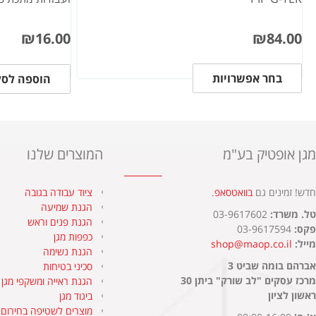
₪
16.00
₪
84.00
בחר אפשרויות
הוספה לסל
מגן אופטיק בע"מ
המוצרים שלנו
חדש! זמינים גם
בוואטסאפ
.​
ציוד עבודה בגובה
הגנת שמיעה
טל. משרד:
03-9617602
הגנת פנים וראש
פקס:
03-9617594
כפפות מגן
מייל:
shop@maop.co.il
הגנת נשימה
אברהם בומה שביט 3
סכיני בטיחות
מרכז עסקים "לב שורק" ביתן 30
הגנת ראייה ומשקפי מגן
ראשון לציון
ביגוד מגן
מוצרים לשטיפה בחירום