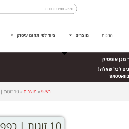
החנות
מוצרים
ציוד לפי תחום עיסוק
 מגן אופטיק
נים לכל שאלה!
בוואטסאפ
ראשי
»
מוצרים
»
10 זוגות | כפפות בי-קולור לטקס/ניאופרין במגוון מידות
10 זוגות | כפ