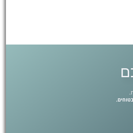
ם
.
בטוחים.